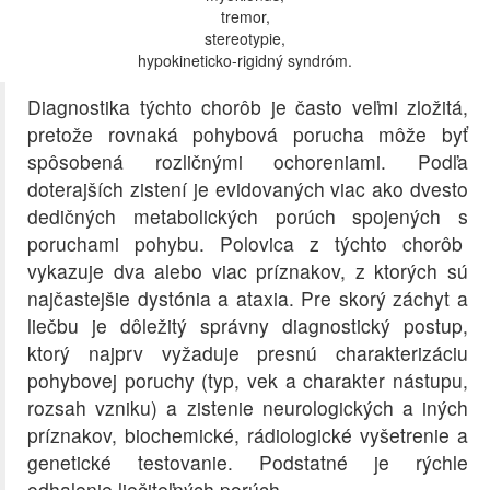
tremor,
stereotypie,
hypokineticko-rigidný syndróm.
Diagnostika týchto chorôb je často veľmi zložitá,
pretože rovnaká pohybová porucha môže byť
spôsobená rozličnými ochoreniami. Podľa
doterajších zistení je evidovaných viac ako dvesto
dedičných metabolických porúch spojených s
poruchami pohybu. Polovica z týchto chorôb
vykazuje dva alebo viac príznakov, z ktorých sú
najčastejšie dystónia a ataxia. Pre skorý záchyt a
liečbu je dôležitý správny diagnostický postup,
ktorý najprv vyžaduje presnú charakterizáciu
pohybovej poruchy (typ, vek a charakter nástupu,
rozsah vzniku) a zistenie neurologických a iných
príznakov, biochemické, rádiologické vyšetrenie a
genetické testovanie. Podstatné je rýchle
odhalenie liečiteľných porúch.