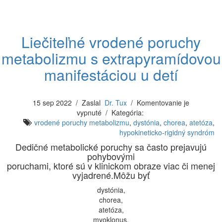
Liečiteľné vrodené poruchy
metabolizmu s extrapyramídovou
manifestáciou u detí
15 sep 2022
/ Zaslal
Dr. Tux
/ Komentovanie je
vypnuté / Kategória:
vrodené poruchy metabolizmu
,
dystónia
,
chorea
,
atetóza
,
hypokineticko-rigidný syndróm
Dedičné metabolické poruchy sa často prejavujú
pohybovými
poruchami, ktoré sú v klinickom obraze viac či menej
vyjadrené.Môžu byť
dystónia,
chorea,
atetóza,
myoklonus,