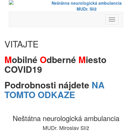
Neštátna neurologická ambulancia
MUDr. Slíž
Toggle
navigation
VITAJTE
M
obilné
O
dberné
M
iesto
COVID19
Podrobnosti nájdete
NA
TOMTO ODKAZE
Neštátna neurologická ambulancia
MUDr. Miroslav Slíž