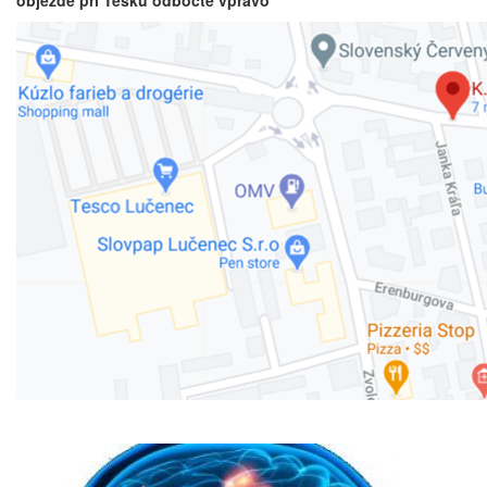
objezde pri Tesku odbočte vpravo