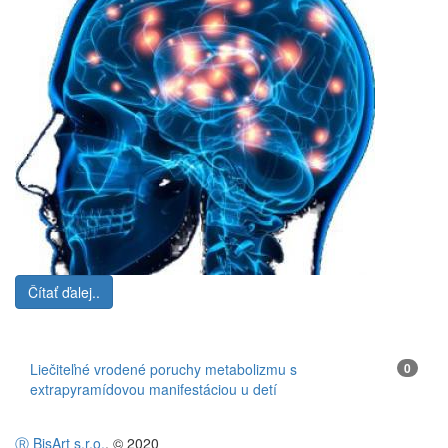
Čítať ďalej..
Liečiteľné vrodené poruchy metabolizmu s
0
extrapyramídovou manifestáciou u detí
Ⓡ BisArt s.r.o.
, © 2020